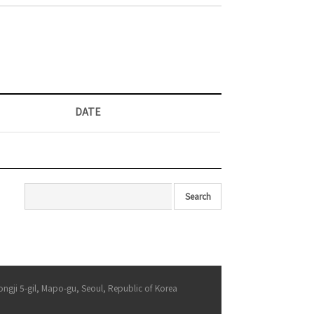
DATE
Search
-gil, Mapo-gu, Seoul, Republic of Korea