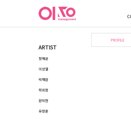
C
PROFILE
ARTIST
정해균
이성열
박채원
하회정
원덕현
유정훈