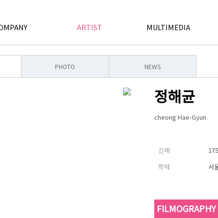
OMPANY
ARTIST
MULTIMEDIA
PHOTO
NEWS
정해균
cheong Hae-Gyun
신체
175
학력
서울
FILMOGRAPHY