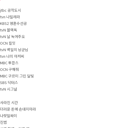
 jtbc 공작도시
1 tvn 나빌레라
0 KBS2 영혼수선공
 tvN 블랙독
9 tvN 날 녹여주오
 OCN 킬잇
8 tvN 백일의 낭군님
 tvn 나의 아저씨
7 MBC 투깝스
7 OCN 구해줘
6 MBC 구르미 그린 달빛
6 SBS 닥터스
 tvN 시그널
0 사라진 시간
9 더러운 돈에 손대지마라
9 나랏말싸미
8 진범