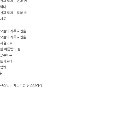
8 신과 함께 – 인과 연
7 악녀
7 신과 함께 – 죄와 벌
5 사도
6 오늘의 계록 – 연출
3 오늘의 계륵 – 연출
2 서울노트
2 한 여름밤의 꿈
1 삼류배우
0 돈키호테
9 햄릿
수
1 신스틸러 페스티벌 신스틸러상